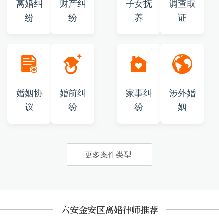
离婚纠
财产纠
子女抚
调查取
纷
纷
养
证
婚姻协
婚前纠
家事纠
涉外婚
议
纷
纷
姻
更多案件类型
六安金安区离婚律师推荐