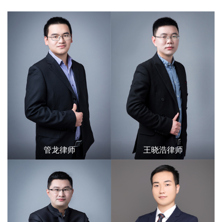
管龙律师
王晓浩律师