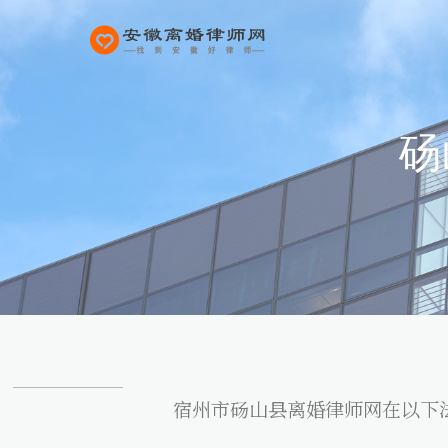
砀
宿州市砀山县离婚律师网在以下