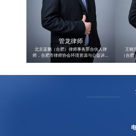
管龙律师
北京蓝鹏（合肥）律师事务所合伙人律
王晓
师，合肥市律师协会环境资源与公益诉讼
（合肥
法律专业委员会专职委员，合肥市法律援
婚姻家
助中心律师，曾担任安徽广播电台农村广
龙饲料
播《法治时空》栏目特邀嘉宾、合肥市公
信息技
安局交通警察支队聘请为首批文明督导
有限公
员、省工商联律师、省妇女联合会律师等
平财广
公益性职务。
律服
电