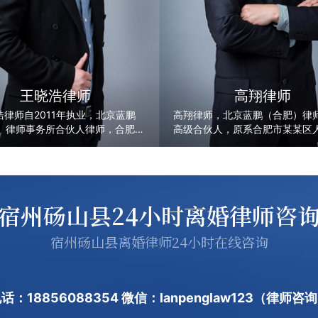
王晓浩律师
高翔律师
浩律师自2011年执业，北京蓝鹏
高翔律师，北京蓝鹏（合肥）律
）律师事务所合伙人律师，合肥市
高级合伙人，原系合肥市某某区
庭专业委员会委员，担任安徽省双
审判员，曾长期从事民事审判工
有限公司法律顾问，并为安做迪茂
姻家庭、交通事故、经济纠纷等
术服务有限公司、合肥创意膜结构
富的审判经验。
司上海贸隆实业发展有限公司、太
保险有限公司安徽分公司提供过法
宿州砀山县24小时离婚律师咨
务，专注于公司、婚姻家庭务。
宿州砀山县离婚律师24小时在线咨询
话：18856088354 微信：lanpenglaw123（律师咨