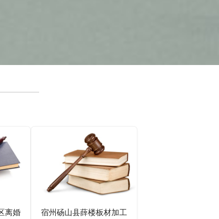
区离婚
宿州砀山县薛楼板材加工