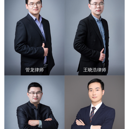
管龙律师
王晓浩律师