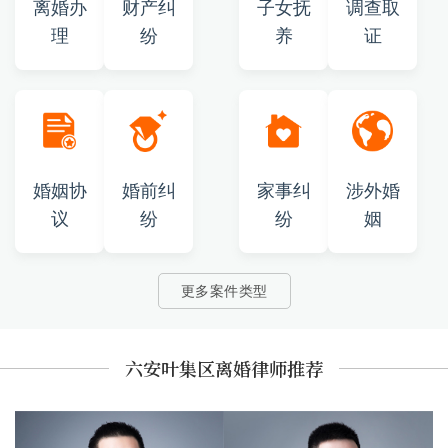
离婚办
财产纠
子女抚
调查取
理
纷
养
证
婚姻协
婚前纠
家事纠
涉外婚
议
纷
纷
姻
更多案件类型
六安叶集区离婚律师推荐