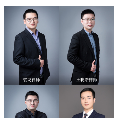
管龙律师
王晓浩律师