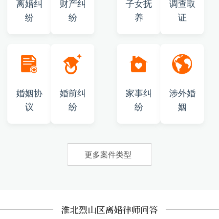
离婚纠
财产纠
子女抚
调查取
纷
纷
养
证
婚姻协
婚前纠
家事纠
涉外婚
议
纷
纷
姻
更多案件类型
淮北烈山区离婚律师问答