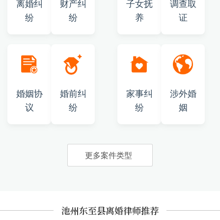
离婚纠
财产纠
子女抚
调查取
纷
纷
养
证
婚姻协
婚前纠
家事纠
涉外婚
议
纷
纷
姻
更多案件类型
池州东至县离婚律师推荐