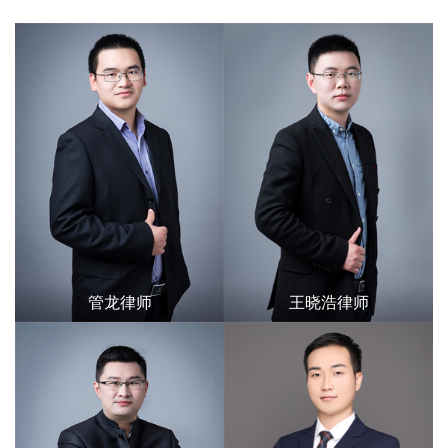
管龙律师
王晓浩律师