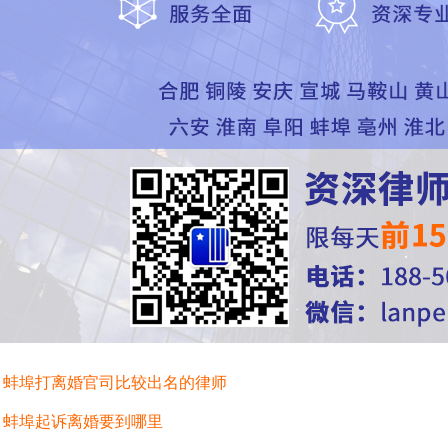
：
蚌埠打离婚官司比较出名的律师
：
蚌埠起诉离婚要到哪里