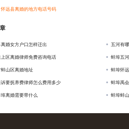
：
怀远县离婚的地方电话号码
章
县离婚女方户口怎样迁出
五河有
淮上区离婚律师免费咨询电话
蚌埠五
市蚌山区离婚地址
蚌埠怀
起诉要抚养费律师怎么费用多少
蚌埠禹
蚌埠离婚需要带什么
蚌埠蚌