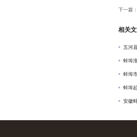
下一篇
相关文
五河
蚌埠
蚌埠
蚌埠
安徽